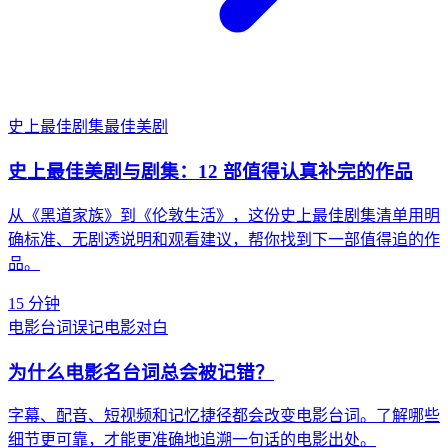
史上最佳剧集
最佳美剧
史上最佳美剧与剧集：12 部值得认真补完的作品
从《黑道家族》到《伦敦生活》，这份史上最佳剧集清单用明
确标准、无剧透说明和观看建议，帮你找到下一部值得追的作
品。
15 分钟
电影台词误记
电影对白
为什么电影名台词总会被记错？
字幕、配音、短视频和记忆捷径都会改变电影台词。了解哪些
细节更可靠，才能更准确地追溯一句话的电影出处。