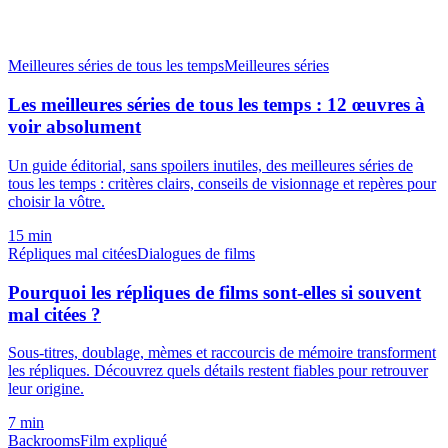
Meilleures séries de tous les temps
Meilleures séries
Les meilleures séries de tous les temps : 12 œuvres à
voir absolument
Un guide éditorial, sans spoilers inutiles, des meilleures séries de
tous les temps : critères clairs, conseils de visionnage et repères pour
choisir la vôtre.
15 min
Répliques mal citées
Dialogues de films
Pourquoi les répliques de films sont-elles si souvent
mal citées ?
Sous-titres, doublage, mèmes et raccourcis de mémoire transforment
les répliques. Découvrez quels détails restent fiables pour retrouver
leur origine.
7 min
Backrooms
Film expliqué