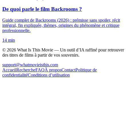
De quoi parle le film Backrooms ?
Guide complet de Backrooms (2026) : prémisse sans spoiler, récit
intégral, fin expliquée, thèmes, origines du phénomène et critique
professionnelle.
14 min
©
2026
What Is This Movie —
Un outil d’IA raffiné pour retrouver
des titres de films à partir de vos souvenirs.
support@whatmovieisthis.com
Accueil
Recherche
FAQ
À propos
Contact
Politique de
confidentialité
Conditions d’utilisation